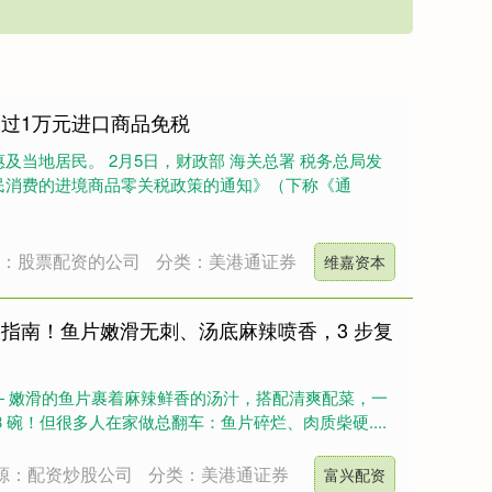
超过1万元进口商品免税
及当地居民。 2月5日，财政部 海关总署 税务总局发
民消费的进境商品零关税政策的通知》（下称《通
源：股票配资的公司
分类：美港通证券
维嘉资本
极指南！鱼片嫩滑无刺、汤底麻辣喷香，3 步复
—— 嫩滑的鱼片裹着麻辣鲜香的汤汁，搭配清爽配菜，一
 碗！但很多人在家做总翻车：鱼片碎烂、肉质柴硬....
源：配资炒股公司
分类：美港通证券
富兴配资