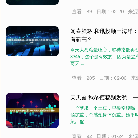
查看：89
日期：02-20
来
闻喜策略 和讯投顾王海洋
有新高？
今天大盘缩量收心，静待指数再
3345，这个是有效的，因为是
两天....
查看：205
日期：02-06
来
天天盈 秋冬便秘别发愁，
一个苹果一个土豆，早餐空腹喝
秘加重，总感觉身体沉重。她平
蔬汁配....
查看：92
日期：01-24
来