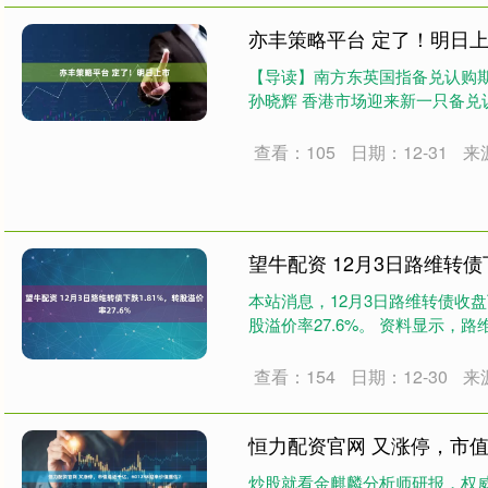
亦丰策略平台 定了！明日
【导读】南方东英国指备兑认购期
孙晓辉 香港市场迎来新一只备兑认
查看：105
日期：12-31
来
望牛配资 12月3日路维转债下
本站消息，12月3日路维转债收盘下跌
股溢价率27.6%。 资料显示，路维转
查看：154
日期：12-30
来
恒力配资官网 又涨停，市值
炒股就看金麒麟分析师研报，权威