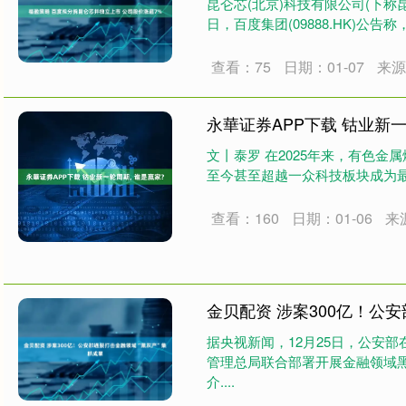
昆仑芯(北京)科技有限公司(下称
日，百度集团(09888.HK)公告称
查看：75
日期：01-07
来
永華证券APP下载 钴业新一
文丨泰罗 在2025年来，有色
至今甚至超越一众科技板块成为最强分
查看：160
日期：01-06
来
金贝配资 涉案300亿！公
据央视新闻，12月25日，公安
管理总局联合部署开展金融领域
介....