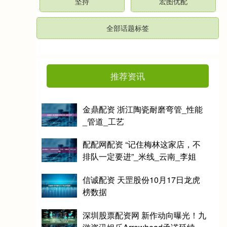
坚持
宏图优配
全部话题标签
推荐资讯
金鼎配资 浙江陶瓷耐磨弯管_性能
_管道_工艺
配配网配资 “记住梅林这家店，不
排队一定要进”_米线_云南_李姐
信诚配资 天罡股份10月17日龙虎
榜数据
深圳股票配资网 新作动向曝光！九