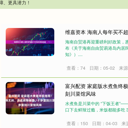
障、更具潜力！
维嘉资本 海南人每年买不
海南自贸港再迎重磅利好政策，惠
布《关于海南自由贸易港岛内居
知》）....
查看：74
日期：05-02
来
富兴配资 家庭版水煮鱼终
刻川菜馆风味
水煮鱼是川菜中的 “下饭王者”
口下去鲜辣过瘾，米饭都能多吃 3
查看：150
日期：04-03
来