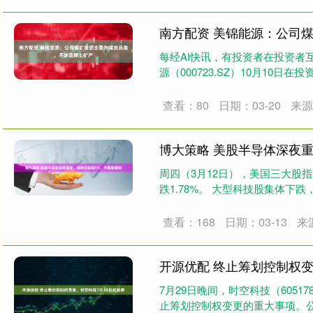
南方配资 美锦能源：公司
每经AI快讯，有投资者在投资者
源（000723.SZ）10月10日
查看：80
日期：03-20
来
博大策略 美股半导体深夜
周四（3月12日），美国三大股指全
跌1.78%。 大型科技股集体下跌，
查看：168
日期：03-13
来
开源优配 终止筹划控制权变
7月29日晚间，时空科技（605
止筹划控制权变更的重大事项。公司