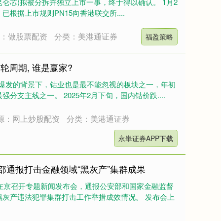
昆仑芯)拟被分拆并独立上市一事，终于得以确认。 1月2
，已根据上市规则PN15向香港联交所....
源：做股票配资
分类：美港通证券
福盈策略
轮周期, 谁是赢家?
金属爆发的背景下，钴业也是最不能忽视的板块之一，年初
支主线之一。 2025年2月下旬，国内钴价跌....
源：网上炒股配资
分类：美港通证券
永崋证券APP下载
安部通报打击金融领域“黑灰产”集群成果
部在京召开专题新闻发布会，通报公安部和国家金融监督
黑灰产违法犯罪集群打击工作举措成效情况。 发布会上