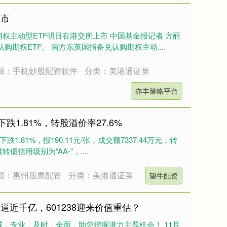
上市
权主动型ETF明日在港交所上市 中国基金报记者 方丽
购期权ETF。 南方东英国指备兑认购期权主动....
源：手机炒股配资软件
分类：美港通证券
亦丰策略平台
跌1.81%，转股溢价率27.6%
1.81%，报190.11元/张，成交额7337.44万元，转
债信用级别为“AA-”，....
源：惠州股票配资
分类：美港通证券
望牛配资
逼近千亿，601238迎来价值重估？
，专业，及时，全面，助您挖掘潜力主题机会！ 11月