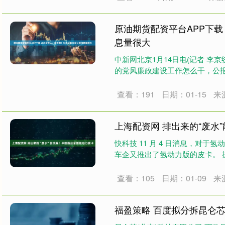
原油期货配资平台APP下
息量很大
中新网北京1月14日电(记者 李
的党风廉政建设工作怎么干，公报
查看：191
日期：01-15
来
上海配资网 排出来的“废水
快科技 11 月 4 日消息，对
车企又推出了氢动力版的皮卡。 据
查看：105
日期：01-09
来
福盈策略 百度拟分拆昆仑芯