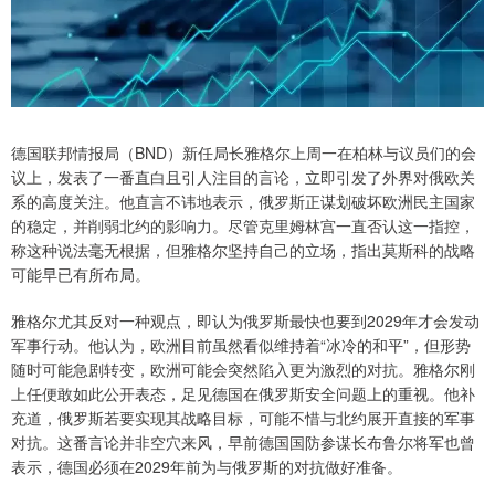
德国联邦情报局（BND）新任局长雅格尔上周一在柏林与议员们的会
议上，发表了一番直白且引人注目的言论，立即引发了外界对俄欧关
系的高度关注。他直言不讳地表示，俄罗斯正谋划破坏欧洲民主国家
的稳定，并削弱北约的影响力。尽管克里姆林宫一直否认这一指控，
称这种说法毫无根据，但雅格尔坚持自己的立场，指出莫斯科的战略
可能早已有所布局。
雅格尔尤其反对一种观点，即认为俄罗斯最快也要到2029年才会发动
军事行动。他认为，欧洲目前虽然看似维持着“冰冷的和平”，但形势
随时可能急剧转变，欧洲可能会突然陷入更为激烈的对抗。雅格尔刚
上任便敢如此公开表态，足见德国在俄罗斯安全问题上的重视。他补
充道，俄罗斯若要实现其战略目标，可能不惜与北约展开直接的军事
对抗。这番言论并非空穴来风，早前德国国防参谋长布鲁尔将军也曾
表示，德国必须在2029年前为与俄罗斯的对抗做好准备。