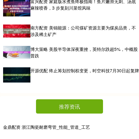
富兴配资 家庭版水煮鱼终极指南！鱼片嫩滑无刺、汤底
麻辣喷香，3 步复刻川菜馆风味
南方配资 美锦能源：公司煤矿资源主要为煤炭品类，不
涉及稀土矿产
博大策略 美股半导体深夜重挫，英特尔跌超5%，中概股
普跌
开源优配 终止筹划控制权变更，时空科技7月30日起复牌
推荐资讯
金鼎配资 浙江陶瓷耐磨弯管_性能_管道_工艺