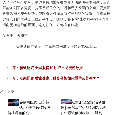
入了一个恶性循环。单纯依赖增加军费显然无法解决根本问题，反而
可能加剧军备竞赛，挤压普通民众的生活和经济发展的空间。要真正
改善欧洲的安全局势，俄欧双方必须重新打开对话的渠道，在尊重彼
此核心利益的基础上找到平衡点。否则，眼下的“冰冷和平”很有可能
滑向更加危险的局面，这对任何一方都没有好处。
发布于：天津市
美港通证券提示：文章来自网络，不代表本站观点。
上一篇：
信诚配资 天罡股份10月17日龙虎榜数据
下一篇：
汇融配资 璞泰健康：膳食分析如何重塑营养教学？
相关文章
谷锦网配资 山东赫
红涨股票配资 活动预
达: 关于可转债转股
告 | 会“说话”的抗战记忆，就
价格调整的公告
在中原诚信博物馆！_胜利_