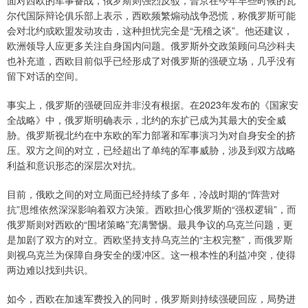
面对西欧的军事备战，俄罗斯则强烈反驳，普京在今年早些时候的瓦
尔代国际辩论俱乐部上表示，西欧频繁煽动战争恐慌，称俄罗斯可能
会对北约或欧盟发动攻击，这种担忧完全是“无稽之谈”。他还建议，
欧洲领导人应更多关注自身国内问题。俄罗斯外交政策顾问乌沙科夫
也补充道，西欧目前似乎已经形成了对俄罗斯的强硬立场，几乎没有
留下对话的空间。
事实上，俄罗斯的强硬回应并非没有根据。在2023年发布的《国家安
全战略》中，俄罗斯明确表示，北约的东扩已成为其最大的安全威
胁。俄罗斯视北约在中东欧的军力部署和军事演习为对自身安全的挤
压。双方之间的对立，已经超出了单纯的军事威胁，涉及到双方战略
利益和意识形态的深层次对抗。
目前，俄欧之间的对立局面已经持续了多年，冷战时期的“阵营对
抗”思维依然深深影响着双方决策。西欧担心俄罗斯的“强权逻辑”，而
俄罗斯则对西欧的“围堵策略”充满警惕。最具争议的乌克兰问题，更
是加剧了双方的对立。西欧坚持支持乌克兰的“主权完整”，而俄罗斯
则视乌克兰为保障自身安全的缓冲区。这一根本性的利益冲突，使得
两边难以找到共识。
如今，西欧在加速军费投入的同时，俄罗斯则持续强硬回应，局势进