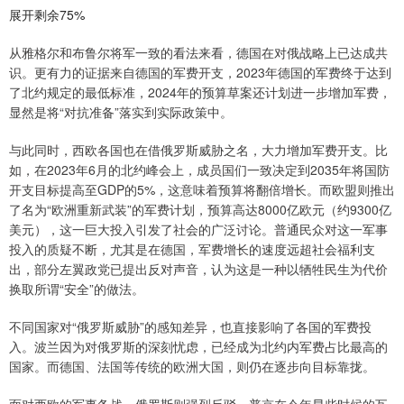
展开剩余75%
从雅格尔和布鲁尔将军一致的看法来看，德国在对俄战略上已达成共
识。更有力的证据来自德国的军费开支，2023年德国的军费终于达到
了北约规定的最低标准，2024年的预算草案还计划进一步增加军费，
显然是将“对抗准备”落实到实际政策中。
与此同时，西欧各国也在借俄罗斯威胁之名，大力增加军费开支。比
如，在2023年6月的北约峰会上，成员国们一致决定到2035年将国防
开支目标提高至GDP的5%，这意味着预算将翻倍增长。而欧盟则推出
了名为“欧洲重新武装”的军费计划，预算高达8000亿欧元（约9300亿
美元），这一巨大投入引发了社会的广泛讨论。普通民众对这一军事
投入的质疑不断，尤其是在德国，军费增长的速度远超社会福利支
出，部分左翼政党已提出反对声音，认为这是一种以牺牲民生为代价
换取所谓“安全”的做法。
不同国家对“俄罗斯威胁”的感知差异，也直接影响了各国的军费投
入。波兰因为对俄罗斯的深刻忧虑，已经成为北约内军费占比最高的
国家。而德国、法国等传统的欧洲大国，则仍在逐步向目标靠拢。