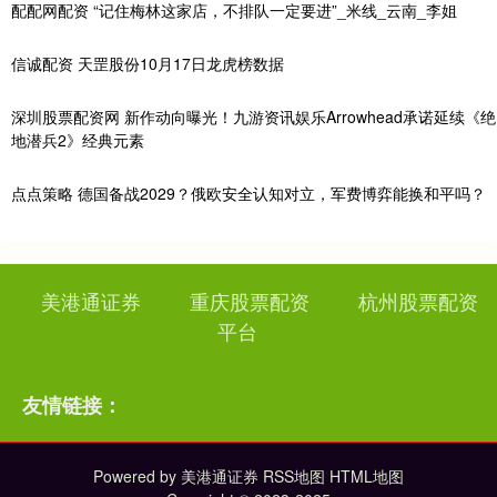
配配网配资 “记住梅林这家店，不排队一定要进”_米线_云南_李姐
信诚配资 天罡股份10月17日龙虎榜数据
深圳股票配资网 新作动向曝光！九游资讯娱乐Arrowhead承诺延续《绝
地潜兵2》经典元素
点点策略 德国备战2029？俄欧安全认知对立，军费博弈能换和平吗？
美港通证券
重庆股票配资
杭州股票配资
平台
友情链接：
Powered by
美港通证券
RSS地图
HTML地图