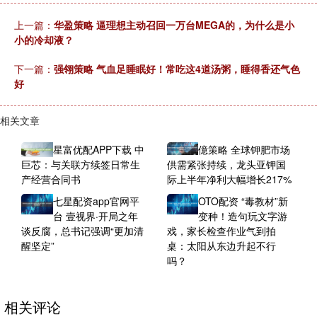
上一篇：
华盈策略 逼理想主动召回一万台MEGA的，为什么是小
小的冷却液？
下一篇：
强翎策略 气血足睡眠好！常吃这4道汤粥，睡得香还气色
好
相关文章
星富优配APP下载 中
億策略 全球钾肥市场
巨芯：与关联方续签日常生
供需紧张持续，龙头亚钾国
产经营合同书
际上半年净利大幅增长217%
七星配资app官网平
OTO配资 “毒教材”新
台 壹视界·开局之年
变种！造句玩文字游
谈反腐，总书记强调“更加清
戏，家长检查作业气到拍
醒坚定”
桌：太阳从东边升起不行
吗？
相关评论