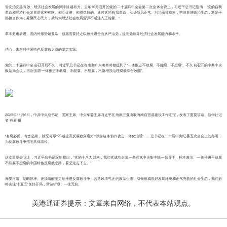
管党治党越有效，经济社会发展的保障就越有力。去年10月召开的党的二十届四中全会第二次全体会议上，习近平总书记指出：“党的自我
革命和经济社会发展是紧密相联、相互促进、相得益彰的。通过党的自我革命，弘扬新风正气、纠治顽瘴痼疾，营造良好政治生态，激励干
部担当作为，凝聚民心民力，就能为经济社会发展源源不断注入正能量。”
事不避难者进。国内外形势越复杂，就越需要持之以恒推进全面从严治党，提高党领导经济社会发展能力和水平。
信心，来自对中国特色反腐败之路的坚定实践。
党的二十届四中全会召开后不久，习近平总书记在海南和广东考察时都提到了“一体推进不敢腐、不能腐、不想腐”。不久前召开的中共中央
政治局会议，再次强调“一体推进不敢腐、不能腐、不想腐，不断增强治理腐败综合效能”。
2025年11月6日，中共中央总书记、国家主席、中央军委主席习近平在海南三亚听取海南自贸港建设工作汇报，发表了重要讲话。新华社记
者 燕雁 摄
“有腐必反、有贪必肃、除恶务尽”“不断提高反腐败穿透力”“以全链条协作促进一体化治理”……总书记在二十届中央纪委五次全会上的部署，
为反腐败斗争指明具体路径。
这次重要会议上，习近平总书记深刻指出，“党的十八大以来，我们党成功走出一条在党中央集中统一领导下，标本兼治、一体推进不敢腐
不能腐不想腐的中国特色反腐败之路，要坚定走下去。”
海晏河清、朗朗乾坤。更加清醒坚定地推进反腐败斗争，营造风清气正的政治生态，引领形成良好发展环境和正气充盈的社会生态，我们必
将实现“十五五”良好开局，劈波斩浪、一往无前。
美港通证券提示：文章来自网络，不代表本站观点。