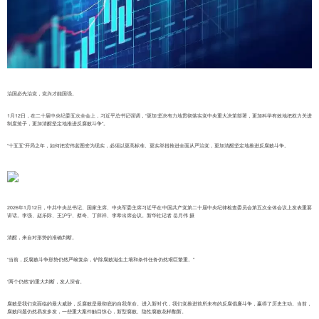
治国必先治党，党兴才能国强。
1月12日，在二十届中央纪委五次全会上，习近平总书记强调，“更加坚决有力地贯彻落实党中央重大决策部署，更加科学有效地把权力关进
制度笼子，更加清醒坚定地推进反腐败斗争”。
“十五五”开局之年，如何把宏伟蓝图变为现实，必须以更高标准、更实举措推进全面从严治党，更加清醒坚定地推进反腐败斗争。
2026年1月12日，中共中央总书记、国家主席、中央军委主席习近平在中国共产党第二十届中央纪律检查委员会第五次全体会议上发表重要
讲话。李强、赵乐际、王沪宁、蔡奇、丁薛祥、李希出席会议。新华社记者 岳月伟 摄
清醒，来自对形势的准确判断。
“当前，反腐败斗争形势仍然严峻复杂，铲除腐败滋生土壤和条件任务仍然艰巨繁重。”
“两个仍然”的重大判断，发人深省。
腐败是我们党面临的最大威胁，反腐败是最彻底的自我革命。进入新时代，我们党推进前所未有的反腐倡廉斗争，赢得了历史主动。当前，
腐败问题仍然易发多发，一些重大案件触目惊心，新型腐败、隐性腐败花样翻新。