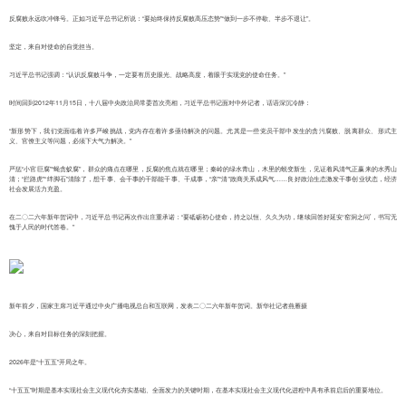
反腐败永远吹冲锋号。正如习近平总书记所说：“要始终保持反腐败高压态势”“做到一步不停歇、半步不退让”。
坚定，来自对使命的自觉担当。
习近平总书记强调：“认识反腐败斗争，一定要有历史眼光、战略高度，着眼于实现党的使命任务。”
时间回到2012年11月15日，十八届中央政治局常委首次亮相，习近平总书记面对中外记者，话语深沉冷静：
“新形势下，我们党面临着许多严峻挑战，党内存在着许多亟待解决的问题。尤其是一些党员干部中发生的贪污腐败、脱离群众、形式主
义、官僚主义等问题，必须下大气力解决。”
严惩“小官巨腐”“蝇贪蚁腐”，群众的痛点在哪里，反腐的焦点就在哪里；秦岭的绿水青山，木里的蜕变新生，见证着风清气正赢来的水秀山
清；“拦路虎”“绊脚石”清除了，想干事、会干事的干部能干事、干成事，“亲”“清”政商关系成风气……良好政治生态激发干事创业状态，经济
社会发展活力充盈。
在二〇二六年新年贺词中，习近平总书记再次作出庄重承诺：“要砥砺初心使命，持之以恒、久久为功，继续回答好延安‘窑洞之问’，书写无
愧于人民的时代答卷。”
新年前夕，国家主席习近平通过中央广播电视总台和互联网，发表二〇二六年新年贺词。新华社记者燕雁摄
决心，来自对目标任务的深刻把握。
2026年是“十五五”开局之年。
“十五五”时期是基本实现社会主义现代化夯实基础、全面发力的关键时期，在基本实现社会主义现代化进程中具有承前启后的重要地位。