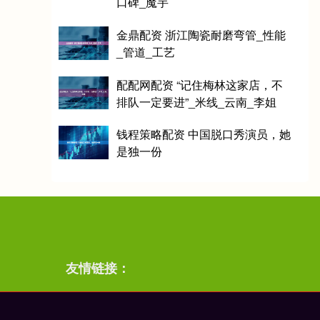
口碑_魔芋
金鼎配资 浙江陶瓷耐磨弯管_性能
_管道_工艺
配配网配资 “记住梅林这家店，不
排队一定要进”_米线_云南_李姐
钱程策略配资 中国脱口秀演员，她
是独一份
友情链接：