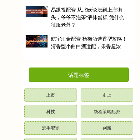
易跟投配资 从北欧论坛到上海街
头，爷爷不泡茶“液体蛋糕”凭什么
征服老外？
航宇汇金配资 杨梅酒选香型攻略！
清香型小曲白酒适配，果香超浓
话题标签
上市
史上
科技
钱程策略配资
宏牛配资
创新