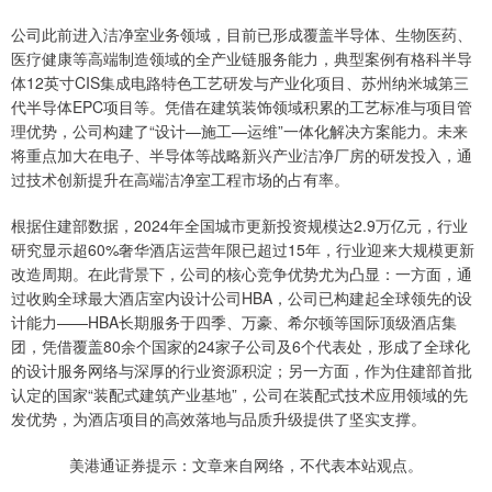
公司此前进入洁净室业务领域，目前已形成覆盖半导体、生物医药、
医疗健康等高端制造领域的全产业链服务能力，典型案例有格科半导
体12英寸CIS集成电路特色工艺研发与产业化项目、苏州纳米城第三
代半导体EPC项目等。凭借在建筑装饰领域积累的工艺标准与项目管
理优势，公司构建了“设计—施工—运维”一体化解决方案能力。未来
将重点加大在电子、半导体等战略新兴产业洁净厂房的研发投入，通
过技术创新提升在高端洁净室工程市场的占有率。
根据住建部数据，2024年全国城市更新投资规模达2.9万亿元，行业
研究显示超60%奢华酒店运营年限已超过15年，行业迎来大规模更新
改造周期。在此背景下，公司的核心竞争优势尤为凸显：一方面，通
过收购全球最大酒店室内设计公司HBA，公司已构建起全球领先的设
计能力——HBA长期服务于四季、万豪、希尔顿等国际顶级酒店集
团，凭借覆盖80余个国家的24家子公司及6个代表处，形成了全球化
的设计服务网络与深厚的行业资源积淀；另一方面，作为住建部首批
认定的国家“装配式建筑产业基地”，公司在装配式技术应用领域的先
发优势，为酒店项目的高效落地与品质升级提供了坚实支撑。
美港通证券提示：文章来自网络，不代表本站观点。