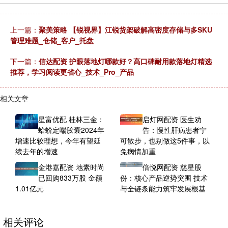
上一篇：
聚美策略 【锐视界】江锐货架破解高密度存储与多SKU
管理难题_仓储_客户_托盘
下一篇：
信达配资 护眼落地灯哪款好？高口碑耐用款落地灯精选
推荐，学习阅读更省心_技术_Pro_产品
相关文章
星富优配 桂林三金：
启灯网配资 医生劝
蛤蚧定喘胶囊2024年
告：慢性肝病患者宁
增速比较理想，今年有望延
可散步，也别做这5件事，以
续去年的增速
免病情加重
金港嘉配资 地素时尚
倍悦网配资 慈星股
已回购833万股 金额
份：核心产品逆势突围 技术
1.01亿元
与全链条能力筑牢发展根基
相关评论