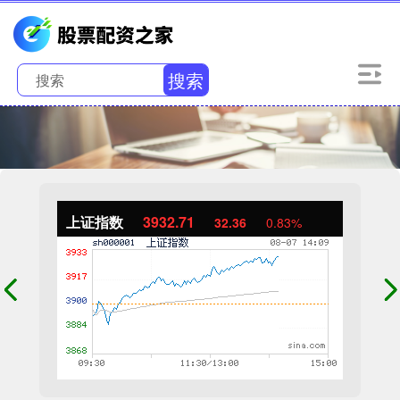
搜索
上证指数
3932.71
32.36
0.83%