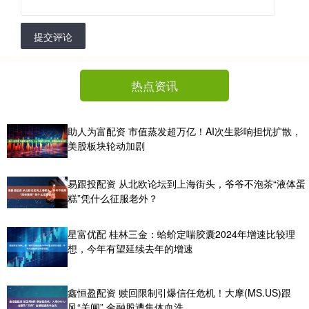
提交评论
热点资讯
助人为富配资 市值蒸发超万亿！AI次生影响担忧扩散，
美股板块轮动加剧
易跟投配资 从北欧论坛到上海街头，爷爷不泡茶“液体蛋
糕”凭什么征服老外？
星富优配 桂林三金：蛤蚧定喘胶囊2024年增速比较理
想，今年有望延续去年的增速
鑫恒盈配资 赎回限制引爆信任危机！大摩(MS.US)跟
风“关闸” 金融股遭集体血洗