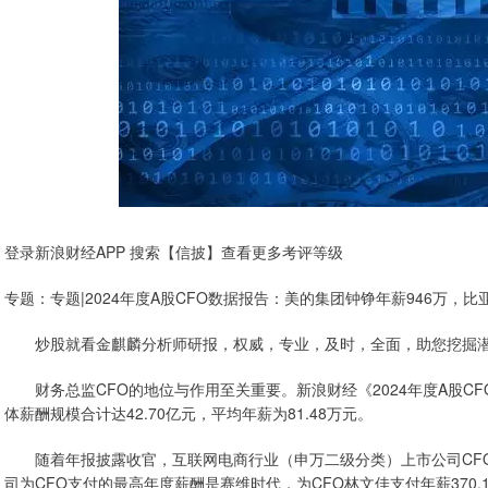
登录新浪财经APP 搜索【信披】查看更多考评等级
专题：专题|2024年度A股CFO数据报告：美的集团钟铮年薪946万，比
炒股就看金麒麟分析师研报，权威，专业，及时，全面，助您挖掘潜
财务总监CFO的地位与作用至关重要。新浪财经《2024年度A股CFO
体薪酬规模合计达42.70亿元，平均年薪为81.48万元。
随着年报披露收官，互联网电商行业（申万二级分类）上市公司CFO
司为CFO支付的最高年度薪酬是赛维时代，为CFO林文佳支付年薪370.