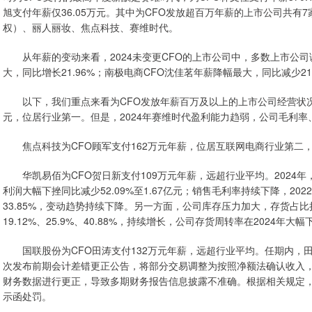
旭支付年薪仅36.05万元。其中为CFO发放超百万年薪的上市公司共有
权）、丽人丽妆、焦点科技、赛维时代。
从年薪的变动来看，2024未变更CFO的上市公司中，多数上市公司
大，同比增长21.96%；南极电商CFO沈佳茗年薪降幅最大，同比减少21.
以下，我们重点来看为CFO发放年薪百万及以上的上市公司经营状况。20
元，位居行业第一。但是，2024年赛维时代盈利能力趋弱，公司毛利率
焦点科技为CFO顾军支付162万元年薪，位居互联网电商行业第二，
华凯易佰为CFO贺日新支付109万元年薪，远超行业平均。2024
利润大幅下挫同比减少52.09%至1.67亿元；销售毛利率持续下降，2022年
33.85%，变动趋势持续下降。另一方面，公司库存压力加大，存货占比持
19.12%、25.9%、40.88%，持续增长，公司存货周转率在2024年大幅
国联股份为CFO田涛支付132万元年薪，远超行业平均。任期内，田涛曾
次发布前期会计差错更正公告，将部分交易调整为按照净额法确认收入，对2
财务数据进行更正，导致多期财务报告信息披露不准确。根据相关规定
示函处罚。