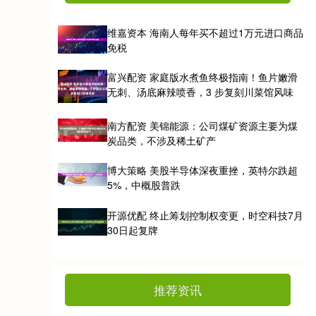
维嘉资本 海南人每年买不超过1万元进口商品
免税
富兴配资 家庭版水煮鱼终极指南！鱼片嫩滑
无刺、汤底麻辣喷香，3 步复刻川菜馆风味
南方配资 美锦能源：公司煤矿资源主要为煤
炭品类，不涉及稀土矿产
博大策略 美股半导体深夜重挫，英特尔跌超
5%，中概股普跌
开源优配 终止筹划控制权变更，时空科技7月
30日起复牌
推荐资讯