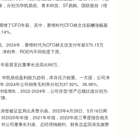
7家，分别为华凯易佰、青木科技、ST易购、国联股份（维
调增了CFO年薪。其中，赛维时代CFO林文佳薪酬涨幅最
14%。
24年，赛维时代为CFO林文佳支付年薪370.15万
、净利率、ROE均不同程度下滑。
年薪甚至比董事长还高出66万。
年，华凯易佰盈利能力趋弱，库存压力较重。一方面，公司净
-2024年公司销售毛利率分别为37.92%、36.96%、
续增长，2022-2024年，公司存货/资产总额比值分别为
下降。
被证监局出具警示函。2023年4月28日、5月16日两
020年年报，2021年年报，2022年前三季度报告相关
，对公司董事长刘泉、总经理钱晓钧、财务总监田涛实施警