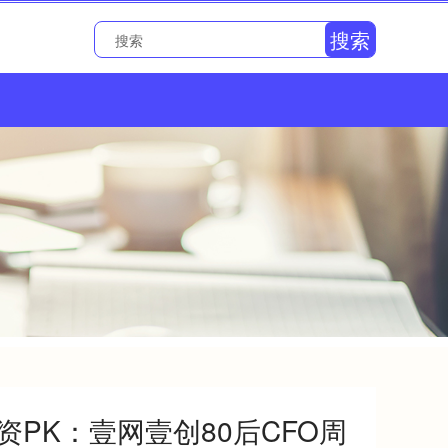
搜索
资PK：壹网壹创80后CFO周