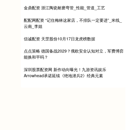
金鼎配资 浙江陶瓷耐磨弯管_性能_管道_工艺
配配网配资 “记住梅林这家店，不排队一定要进”_米线_
云南_李姐
信诚配资 天罡股份10月17日龙虎榜数据
点点策略 德国备战2029？俄欧安全认知对立，军费博弈
能换和平吗？
深圳股票配资网 新作动向曝光！九游资讯娱乐
Arrowhead承诺延续《绝地潜兵2》经典元素