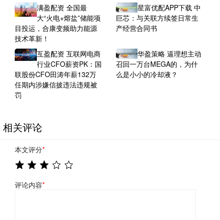
满盈配资 全国最
星富优配APP下载 中
大“火电+熔盐”储能项
巨芯：与关联方续签日常生
目投运，合康变频助力能源
产经营合同书
技术革新！
互盈配资 互联网电商
华盈策略 逼理想主动
行业CFO薪资PK：国
召回一万台MEGA的，为什
联股份CFO田涛年薪132万
么是小小的冷却液？
任期内涉嫌信披违法违规被
罚
相关评论
本文评分
*
评论内容
*