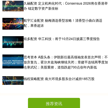
久融配资 定义机构化时代：Consensus 2026将在香港举
办 锚定数字资产新坐标
航宇汇金配资 杨梅酒选香型攻略！清香型小曲白酒适
配，果香超浓
炫多配资 华工科技：将于10月24日披露三季度报告
思考资本 A股头条：伊朗新任最高领袖发表首次声明：不
放弃复仇，霍尔木兹海峡继续关闭；章建平连续两季度加
仓寒武纪；美股重挫，道指跌超700点创年内新低
钱程策略配资 南大环境多股东合计减持185万股
推荐资讯