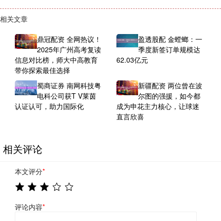
相关文章
鼎冠配资 全网热议！
盈透股配 金螳螂：一
2025年广州高考复读
季度新签订单规模达
信息对比榜，师大中高教育
62.03亿元
带你探索最佳选择
蜀商证券 南网科技粤
新疆配资 两位曾在波
电科公司获T V莱茵
尔图的强援，如今都
认证认可，助力国际化
成为申花主力核心，让球迷
直言欣喜
相关评论
本文评分
*
评论内容
*