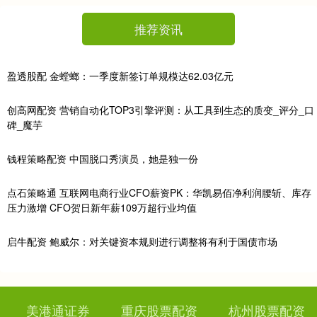
推荐资讯
盈透股配 金螳螂：一季度新签订单规模达62.03亿元
创高网配资 营销自动化TOP3引擎评测：从工具到生态的质变_评分_口
碑_魔芋
钱程策略配资 中国脱口秀演员，她是独一份
点石策略通 互联网电商行业CFO薪资PK：华凯易佰净利润腰斩、库存
压力激增 CFO贺日新年薪109万超行业均值
启牛配资 鲍威尔：对关键资本规则进行调整将有利于国债市场
美港通证券
重庆股票配资
杭州股票配资