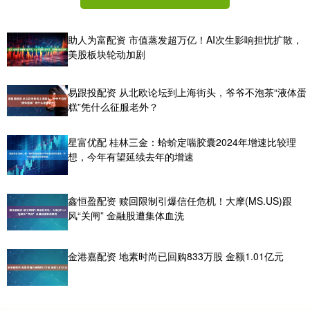
助人为富配资 市值蒸发超万亿！AI次生影响担忧扩散，
美股板块轮动加剧
易跟投配资 从北欧论坛到上海街头，爷爷不泡茶“液体蛋
糕”凭什么征服老外？
星富优配 桂林三金：蛤蚧定喘胶囊2024年增速比较理
想，今年有望延续去年的增速
鑫恒盈配资 赎回限制引爆信任危机！大摩(MS.US)跟
风“关闸” 金融股遭集体血洗
金港嘉配资 地素时尚已回购833万股 金额1.01亿元