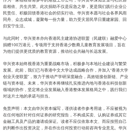
齿相依、共生共荣。此次捐助不仅是应急之举，更是我们践行企业公
民责任、积极回馈香港社会的切实行动。华兴资本愿与社会各界风雨
同舟、众志成城，凝聚每一份力量，助力受灾居民早日重建家园、回
归安宁生活。
与此同时，华兴资本亦向香港民主建港协进联盟（民建联）融爱中心
捐赠100万港元，专项用于支持香港少数裔儿童教育发展项目，旨在
为他们提供更优质的教育资源，推动社会共融与长远发展。
华兴资本始终视香港为重要战略市场，积极参与本地社会建设与繁荣
发展。此前，我们已与香港中文大学达成战略合作，并加入“香港大学
创业天使联盟”，致力于推动产学研深度融合，高效链接创新链、产业
链与资本链。未来，华兴资本将继续扎实推进内地与香港在科技创新
领域的协作，坚定将企业发展融入香港整体发展格局之中，践行我们
对这片土地的承诺与担当。
免责声明：本文由华兴资本编写，谨供读者作参考用途，不应被视为
在任何地区针对任何证券的研究报告，不构成买卖、认购证券或其它
金融工具及产品的邀请或保证。读者不应仅依靠本文、而应按照自己
的判断作出投资决定，并在作出任何投资行动前咨询专业意见。华兴